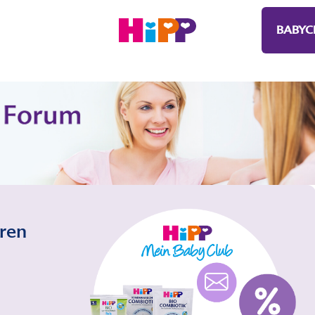
BABYC
eren