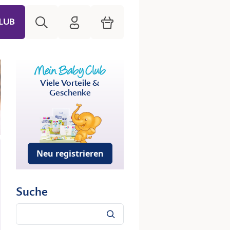
Suche
HiPP Mein Babyclub
Warenkorb
LUB
Viele Vorteile &
Geschenke
Neu registrieren
Suche
Suche