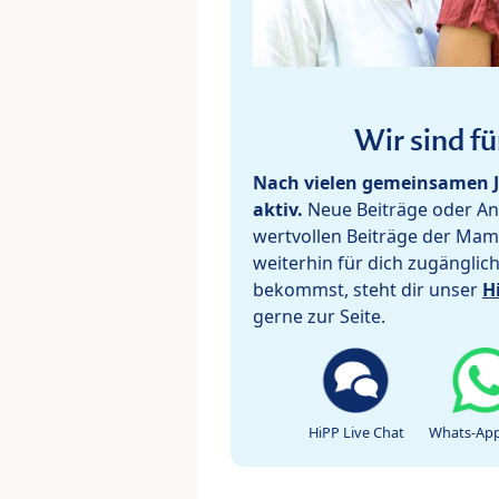
Wir sind fü
Nach vielen gemeinsamen J
aktiv.
Neue Beiträge oder Ant
wertvollen Beiträge der Mam
weiterhin für dich zugänglic
bekommst, steht dir unser
H
gerne zur Seite.
HiPP Live Chat
Whats-App