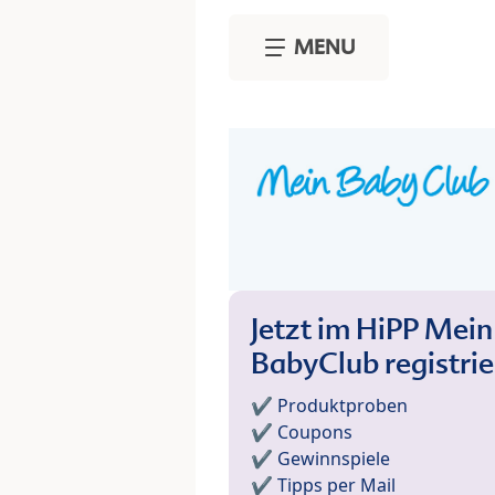
Skip to main content
MENU
Jetzt im HiPP Mein
BabyClub registri
✔️ Produktproben
✔️ Coupons
✔️ Gewinnspiele
✔️ Tipps per Mail