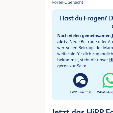
Foren-Übersicht
Hast du Fragen? De
Nach vielen gemeinsamen J
aktiv.
Neue Beiträge oder Ant
wertvollen Beiträge der Mam
weiterhin für dich zugänglic
bekommst, steht dir unser
H
gerne zur Seite.
HiPP Live Chat
Whats-App
Jetzt das HiPP 