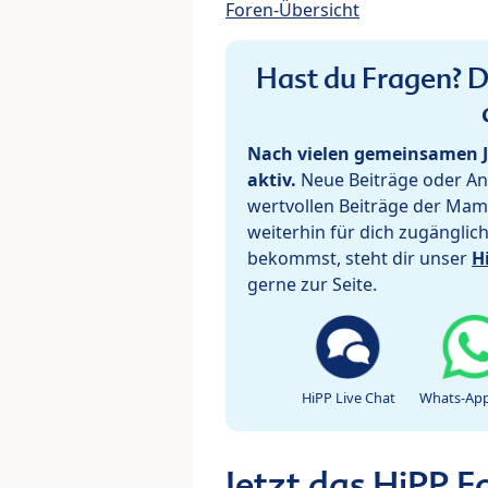
Foren-Übersicht
Hast du Fragen? De
Nach vielen gemeinsamen J
aktiv.
Neue Beiträge oder Ant
wertvollen Beiträge der Mam
weiterhin für dich zugänglic
bekommst, steht dir unser
H
gerne zur Seite.
HiPP Live Chat
Whats-App
Jetzt das HiPP 