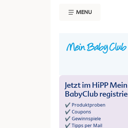
Skip to main content
MENU
Jetzt im HiPP Mein
BabyClub registri
✔️ Produktproben
✔️ Coupons
✔️ Gewinnspiele
✔️ Tipps per Mail