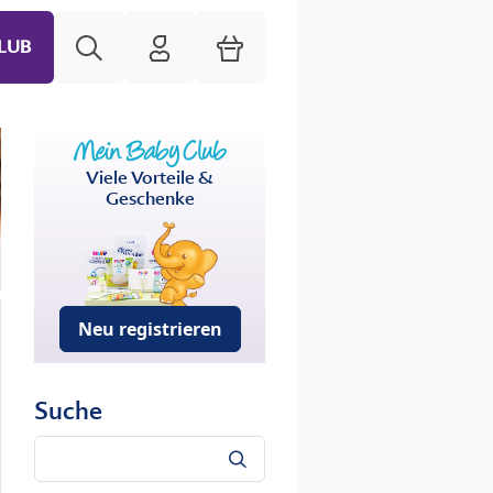
Suche
HiPP Mein Babyclub
Warenkorb
LUB
Viele Vorteile &
Geschenke
Neu registrieren
Suche
Suche