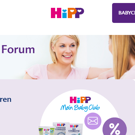
BABYC
eren