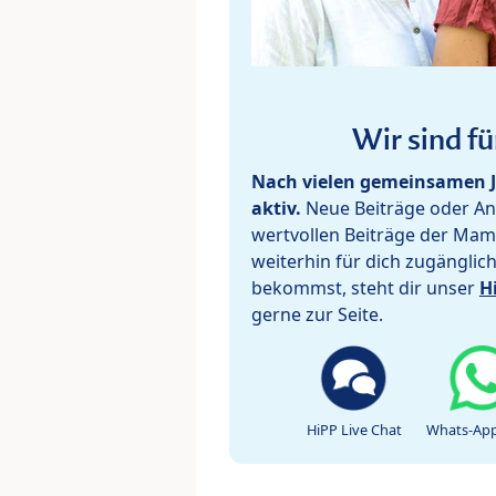
Wir sind fü
Nach vielen gemeinsamen J
aktiv.
Neue Beiträge oder Ant
wertvollen Beiträge der Mam
weiterhin für dich zugänglic
bekommst, steht dir unser
H
gerne zur Seite.
HiPP Live Chat
Whats-App