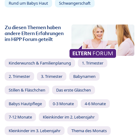
Rund um Babys Haut
Schwangerschaft
Zu diesen Themen haben
andere Eltern Erfahrungen
im HiPP Forum geteilt
Kinderwunsch & Familienplanung
1. Trimester
2. Trimester
3. Trimester
Babynamen
Stillen & Fläschchen
Das erste Gläschen
Babys Hautpflege
0-3 Monate
4-6 Monate
7-12 Monate
Kleinkinder im 2. Lebensjahr
Kleinkinder im 3. Lebensjahr
Thema des Monats