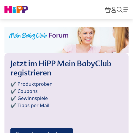
Skip to main content
Warenkor
HiPP M
Such
Jetzt im HiPP Mein BabyClub
registrieren
✔️ Produktproben
✔️ Coupons
✔️ Gewinnspiele
✔️ Tipps per Mail