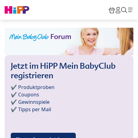
Skip to main content
Warenkor
HiPP M
Such
Jetzt im HiPP Mein BabyClub
registrieren
✔️ Produktproben
✔️ Coupons
✔️ Gewinnspiele
✔️ Tipps per Mail