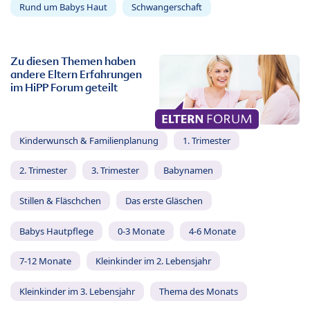
Rund um Babys Haut
Schwangerschaft
Zu diesen Themen haben
andere Eltern Erfahrungen
im HiPP Forum geteilt
Kinderwunsch & Familienplanung
1. Trimester
2. Trimester
3. Trimester
Babynamen
Stillen & Fläschchen
Das erste Gläschen
Babys Hautpflege
0-3 Monate
4-6 Monate
7-12 Monate
Kleinkinder im 2. Lebensjahr
Kleinkinder im 3. Lebensjahr
Thema des Monats