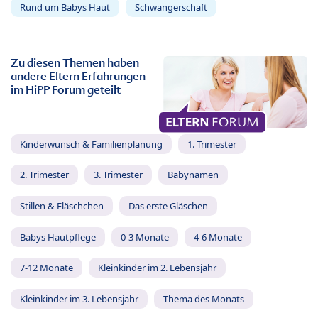
Rund um Babys Haut
Schwangerschaft
Zu diesen Themen haben
andere Eltern Erfahrungen
im HiPP Forum geteilt
Kinderwunsch & Familienplanung
1. Trimester
2. Trimester
3. Trimester
Babynamen
Stillen & Fläschchen
Das erste Gläschen
Babys Hautpflege
0-3 Monate
4-6 Monate
7-12 Monate
Kleinkinder im 2. Lebensjahr
Kleinkinder im 3. Lebensjahr
Thema des Monats