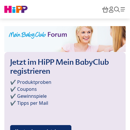
Skip to main content
Warenkor
HiPP M
Such
Jetzt im HiPP Mein BabyClub
registrieren
✔️ Produktproben
✔️ Coupons
✔️ Gewinnspiele
✔️ Tipps per Mail