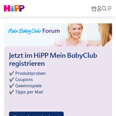
Skip to main content
Warenkor
HiPP M
Such
Jetzt im HiPP Mein BabyClub
registrieren
✔️ Produktproben
✔️ Coupons
✔️ Gewinnspiele
✔️ Tipps per Mail