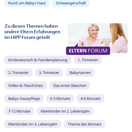
Rund um Babys Haut
Schwangerschaft
Zu diesen Themen haben
andere Eltern Erfahrungen
im HiPP Forum geteilt
Kinderwunsch & Familienplanung
1. Trimester
2. Trimester
3. Trimester
Babynamen
Stillen & Fläschchen
Das erste Gläschen
Babys Hautpflege
0-3 Monate
4-6 Monate
7-12 Monate
Kleinkinder im 2. Lebensjahr
Kleinkinder im 3. Lebensjahr
Thema des Monats