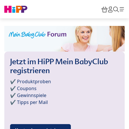
Skip to main content
Warenkor
HiPP M
Such
Jetzt im HiPP Mein BabyClub
registrieren
✔️ Produktproben
✔️ Coupons
✔️ Gewinnspiele
✔️ Tipps per Mail