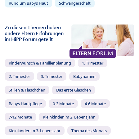
Rund um Babys Haut
Schwangerschaft
Zu diesen Themen haben
andere Eltern Erfahrungen
im HiPP Forum geteilt
Kinderwunsch & Familienplanung
1. Trimester
2. Trimester
3. Trimester
Babynamen
Stillen & Fläschchen
Das erste Gläschen
Babys Hautpflege
0-3 Monate
4-6 Monate
7-12 Monate
Kleinkinder im 2. Lebensjahr
Kleinkinder im 3. Lebensjahr
Thema des Monats