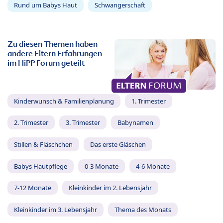
Rund um Babys Haut
Schwangerschaft
Zu diesen Themen haben
andere Eltern Erfahrungen
im HiPP Forum geteilt
Kinderwunsch & Familienplanung
1. Trimester
2. Trimester
3. Trimester
Babynamen
Stillen & Fläschchen
Das erste Gläschen
Babys Hautpflege
0-3 Monate
4-6 Monate
7-12 Monate
Kleinkinder im 2. Lebensjahr
Kleinkinder im 3. Lebensjahr
Thema des Monats