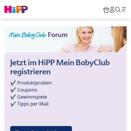
Skip to main content
Warenkor
HiPP M
Such
Jetzt im HiPP Mein BabyClub
registrieren
✔️ Produktproben
✔️ Coupons
✔️ Gewinnspiele
✔️ Tipps per Mail