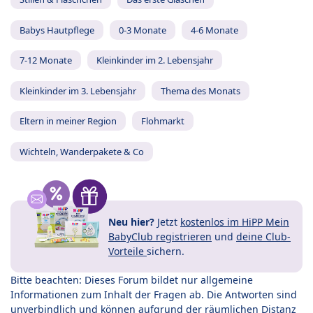
Babys Hautpflege
0-3 Monate
4-6 Monate
7-12 Monate
Kleinkinder im 2. Lebensjahr
Kleinkinder im 3. Lebensjahr
Thema des Monats
Eltern in meiner Region
Flohmarkt
Wichteln, Wanderpakete & Co
Neu hier?
Jetzt
kostenlos im HiPP Mein
BabyClub registrieren
und
deine Club-
Vorteile
sichern.
Bitte beachten: Dieses Forum bildet nur allgemeine
Informationen zum Inhalt der Fragen ab. Die Antworten sind
unverbindlich und können aufgrund der räumlichen Distanz