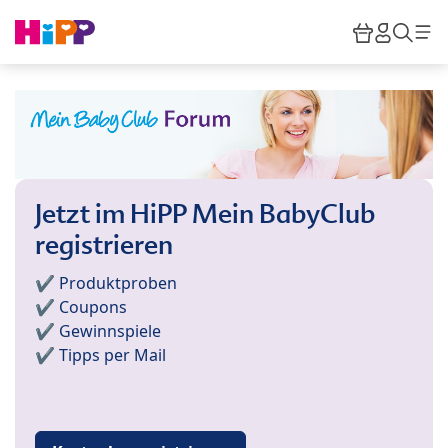
Skip to main content
Warenkor
HiPP M
Such
Jetzt im HiPP Mein BabyClub
registrieren
✔️ Produktproben
✔️ Coupons
✔️ Gewinnspiele
✔️ Tipps per Mail