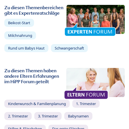
Zu diesen Themenbereichen
gibt es Expertenratschläge
Beikost-Start
Milchnahrung
Rund um Babys Haut
Schwangerschaft
Zu diesen Themen haben
andere Eltern Erfahrungen
im HiPP Forum geteilt
Kinderwunsch & Familienplanung
1. Trimester
2. Trimester
3. Trimester
Babynamen
Stillen & Fläschchen
Das erste Gläschen