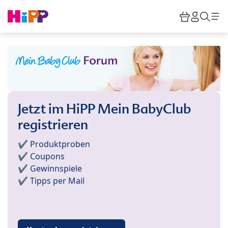
Skip to main content
Warenkor
HiPP M
Such
Jetzt im HiPP Mein BabyClub
registrieren
✔️ Produktproben
✔️ Coupons
✔️ Gewinnspiele
✔️ Tipps per Mail