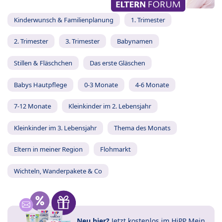
Kinderwunsch & Familienplanung
1. Trimester
2. Trimester
3. Trimester
Babynamen
Stillen & Fläschchen
Das erste Gläschen
Babys Hautpflege
0-3 Monate
4-6 Monate
7-12 Monate
Kleinkinder im 2. Lebensjahr
Kleinkinder im 3. Lebensjahr
Thema des Monats
Eltern in meiner Region
Flohmarkt
Wichteln, Wanderpakete & Co
Neu hier?
Jetzt
kostenlos im HiPP Mein