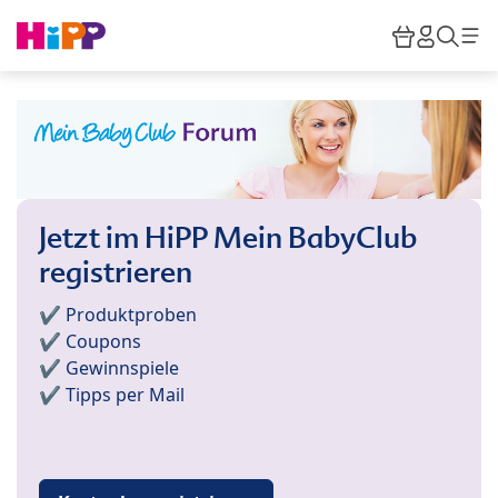
Skip to main content
Warenkor
HiPP M
Such
Jetzt im HiPP Mein BabyClub
registrieren
✔️ Produktproben
✔️ Coupons
✔️ Gewinnspiele
✔️ Tipps per Mail