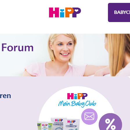
BABYC
eren