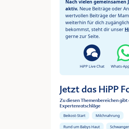
Nach vielen gemeinsamen J
aktiv.
Neue Beiträge oder Ant
wertvollen Beiträge der Mam
weiterhin für dich zugänglic
bekommst, steht dir unser
H
gerne zur Seite.
HiPP Live Chat
Whats-App
Jetzt das HiPP 
Zu diesen Themenbereichen gibt 
Expertenratschläge
Beikost-Start
Milchnahrung
Rund um Babys Haut
Schwanger