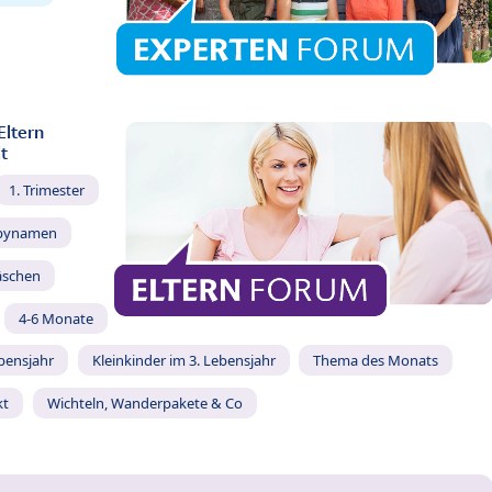
Eltern
t
1. Trimester
bynamen
äschen
4-6 Monate
ebensjahr
Kleinkinder im 3. Lebensjahr
Thema des Monats
kt
Wichteln, Wanderpakete & Co