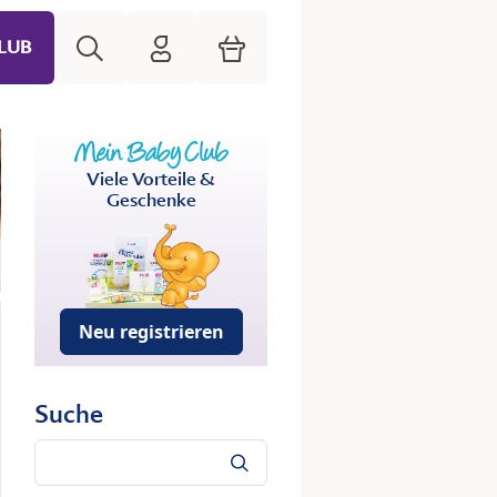
Suche
HiPP Mein Babyclub
Warenkorb
LUB
Viele Vorteile &
Geschenke
Neu registrieren
Suche
Suche