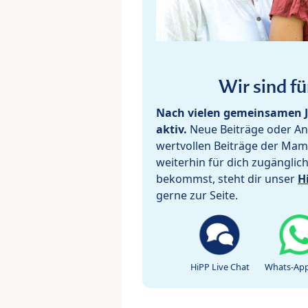
Wir sind fü
Nach vielen gemeinsamen J
aktiv.
Neue Beiträge oder Ant
wertvollen Beiträge der Mam
weiterhin für dich zugänglic
bekommst, steht dir unser
H
gerne zur Seite.
HiPP Live Chat
Whats-App