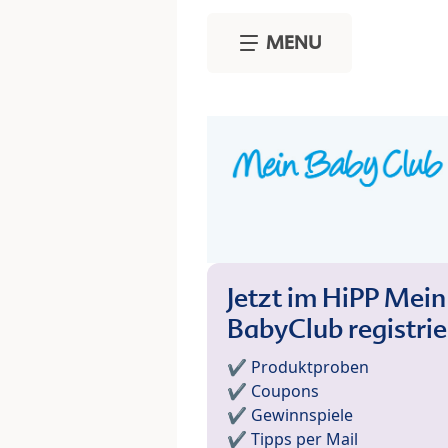
Skip to main content
MENU
Jetzt im HiPP Mein
BabyClub registri
✔️ Produktproben
✔️ Coupons
✔️ Gewinnspiele
✔️ Tipps per Mail