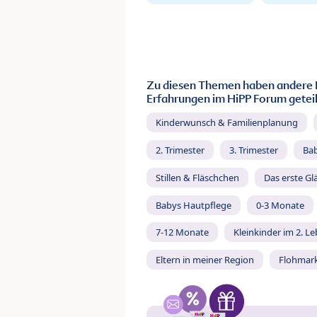
Zu diesen Themen haben andere 
Erfahrungen im HiPP Forum geteil
Kinderwunsch & Familienplanung
2. Trimester
3. Trimester
Ba
Stillen & Fläschchen
Das erste Gl
Babys Hautpflege
0-3 Monate
7-12 Monate
Kleinkinder im 2. L
Eltern in meiner Region
Flohmar