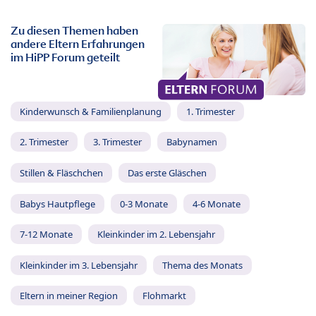
Zu diesen Themen haben
andere Eltern Erfahrungen
im HiPP Forum geteilt
Kinderwunsch & Familienplanung
1. Trimester
2. Trimester
3. Trimester
Babynamen
Stillen & Fläschchen
Das erste Gläschen
Babys Hautpflege
0-3 Monate
4-6 Monate
7-12 Monate
Kleinkinder im 2. Lebensjahr
Kleinkinder im 3. Lebensjahr
Thema des Monats
Eltern in meiner Region
Flohmarkt