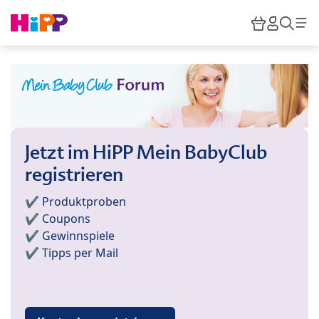
Skip to main content
Warenkor
HiPP M
Such
Jetzt im HiPP Mein BabyClub
registrieren
✔️ Produktproben
✔️ Coupons
✔️ Gewinnspiele
✔️ Tipps per Mail