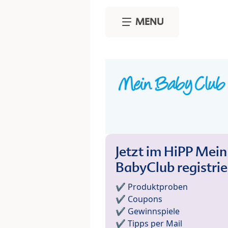
Skip to main content
MENU
Jetzt im HiPP Mein
BabyClub registri
✔️ Produktproben
✔️ Coupons
✔️ Gewinnspiele
✔️ Tipps per Mail