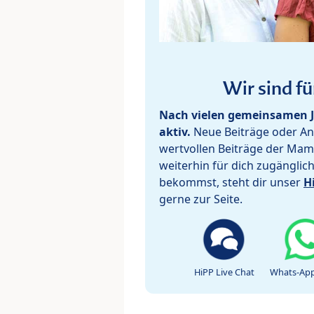
Wir sind fü
Nach vielen gemeinsamen J
aktiv.
Neue Beiträge oder Ant
wertvollen Beiträge der Mam
weiterhin für dich zugänglic
bekommst, steht dir unser
H
gerne zur Seite.
HiPP Live Chat
Whats-App