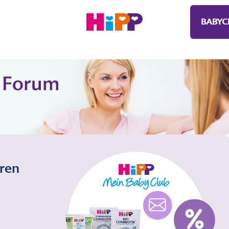
BABYC
eren