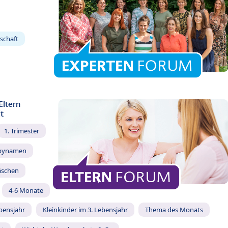
schaft
Eltern
t
1. Trimester
bynamen
äschen
4-6 Monate
ebensjahr
Kleinkinder im 3. Lebensjahr
Thema des Monats