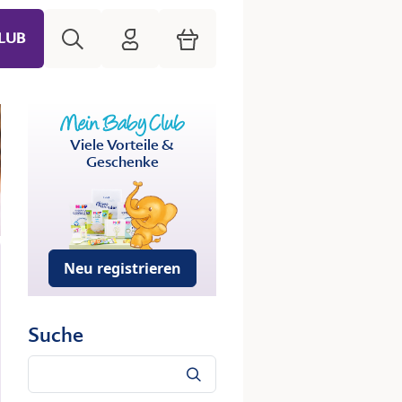
Suche
HiPP Mein Babyclub
Warenkorb
LUB
Viele Vorteile &
Geschenke
Neu registrieren
Suche
Suche