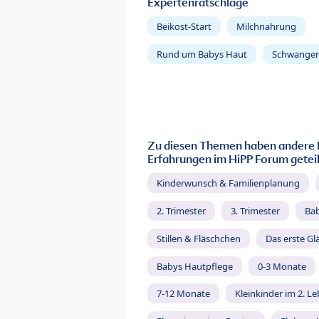
Expertenratschläge
Beikost-Start
Milchnahrung
Rund um Babys Haut
Schwanger
Zu diesen Themen haben andere 
Erfahrungen im HiPP Forum geteil
Kinderwunsch & Familienplanung
2. Trimester
3. Trimester
Ba
Stillen & Fläschchen
Das erste Gl
Babys Hautpflege
0-3 Monate
7-12 Monate
Kleinkinder im 2. L