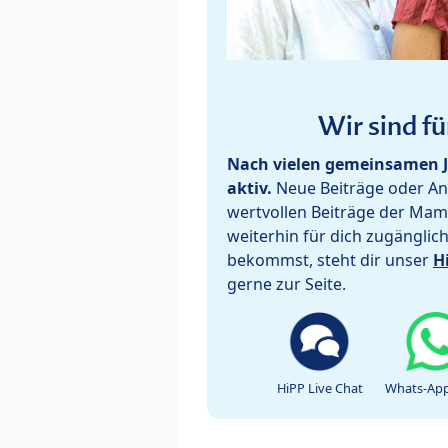
Wir sind fü
Nach vielen gemeinsamen J
aktiv.
Neue Beiträge oder Ant
wertvollen Beiträge der Mam
weiterhin für dich zugänglic
bekommst, steht dir unser
H
gerne zur Seite.
HiPP Live Chat
Whats-App