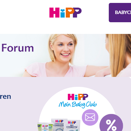
BABYC
eren