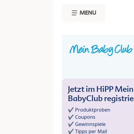
Skip to main content
MENU
Jetzt im HiPP Mein
BabyClub registri
✔️ Produktproben
✔️ Coupons
✔️ Gewinnspiele
✔️ Tipps per Mail