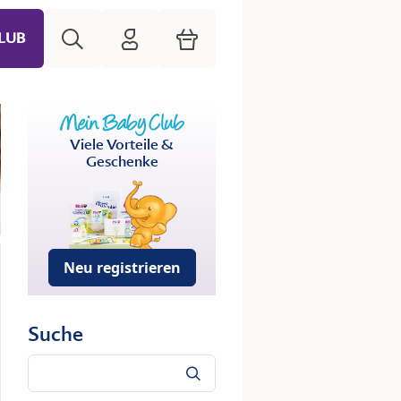
Suche
HiPP Mein Babyclub
Warenkorb
LUB
Viele Vorteile &
Geschenke
Neu registrieren
Suche
Suche