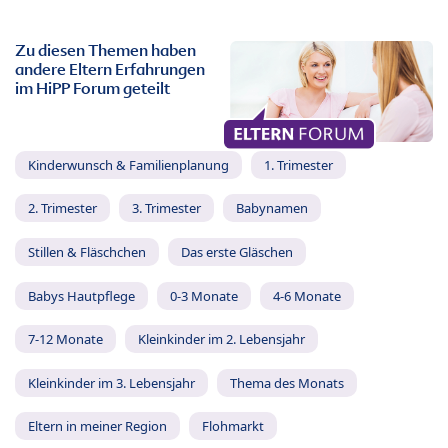
Zu diesen Themen haben
andere Eltern Erfahrungen
im HiPP Forum geteilt
Kinderwunsch & Familienplanung
1. Trimester
2. Trimester
3. Trimester
Babynamen
Stillen & Fläschchen
Das erste Gläschen
Babys Hautpflege
0-3 Monate
4-6 Monate
7-12 Monate
Kleinkinder im 2. Lebensjahr
Kleinkinder im 3. Lebensjahr
Thema des Monats
Eltern in meiner Region
Flohmarkt