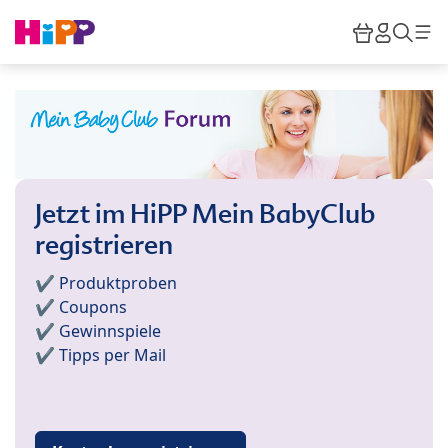
Skip to main content
Warenkor
HiPP M
Such
Jetzt im HiPP Mein BabyClub
registrieren
✔️ Produktproben
✔️ Coupons
✔️ Gewinnspiele
✔️ Tipps per Mail