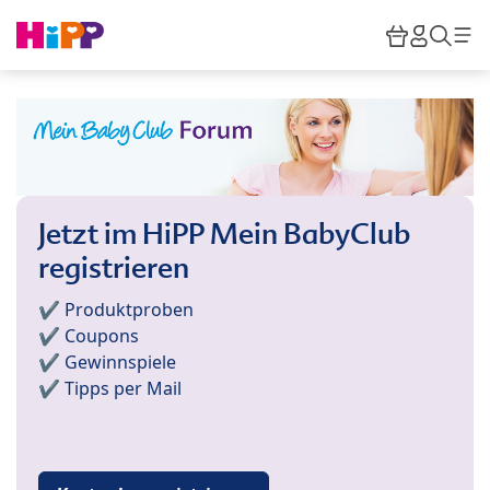
Skip to main content
Warenkor
HiPP M
Such
Jetzt im HiPP Mein BabyClub
registrieren
✔️ Produktproben
✔️ Coupons
✔️ Gewinnspiele
✔️ Tipps per Mail