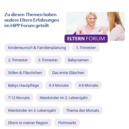
Zu diesen Themen haben
andere Eltern Erfahrungen
im HiPP Forum geteilt
Kinderwunsch & Familienplanung
1. Trimester
2. Trimester
3. Trimester
Babynamen
Stillen & Fläschchen
Das erste Gläschen
Babys Hautpflege
0-3 Monate
4-6 Monate
7-12 Monate
Kleinkinder im 2. Lebensjahr
Kleinkinder im 3. Lebensjahr
Thema des Monats
Eltern in meiner Region
Flohmarkt