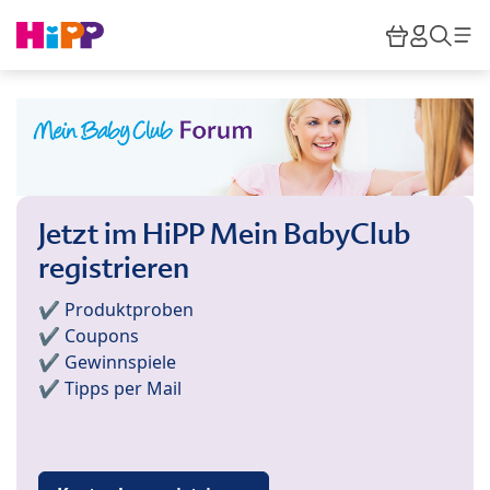
Skip to main content
Warenkor
HiPP M
Such
Jetzt im HiPP Mein BabyClub
registrieren
✔️ Produktproben
✔️ Coupons
✔️ Gewinnspiele
✔️ Tipps per Mail