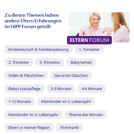
Zu diesen Themen haben
andere Eltern Erfahrungen
im HiPP Forum geteilt
Kinderwunsch & Familienplanung
1. Trimester
2. Trimester
3. Trimester
Babynamen
Stillen & Fläschchen
Das erste Gläschen
Babys Hautpflege
0-3 Monate
4-6 Monate
7-12 Monate
Kleinkinder im 2. Lebensjahr
Kleinkinder im 3. Lebensjahr
Thema des Monats
Eltern in meiner Region
Flohmarkt