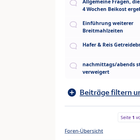
Allgemeine Fragen, die
4 Wochen Beikost erg
Einführung weiterer
Breitmahlzeiten
Hafer & Reis Getreidebr
nachmittags/abends st
verweigert
Beiträge filtern u
Seite
1
v
Foren-Übersicht