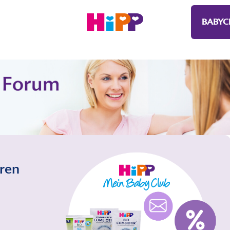
BABYC
eren