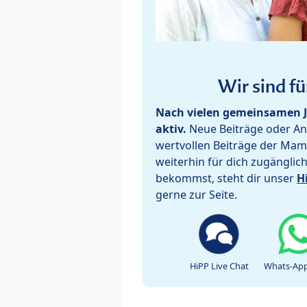
Wir sind fü
Nach vielen gemeinsamen J
aktiv.
Neue Beiträge oder Ant
wertvollen Beiträge der Mam
weiterhin für dich zugänglic
bekommst, steht dir unser
H
gerne zur Seite.
HiPP Live Chat
Whats-App