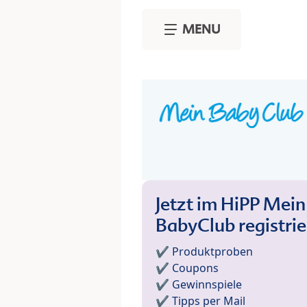
Skip to main content
MENU
Jetzt im HiPP Mein
BabyClub registri
✔️ Produktproben
✔️ Coupons
✔️ Gewinnspiele
✔️ Tipps per Mail