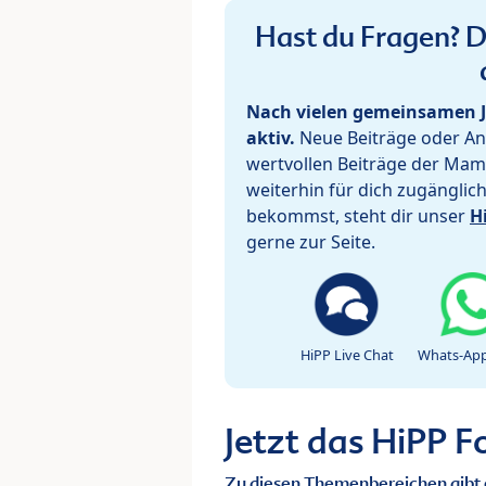
Hast du Fragen? De
Nach vielen gemeinsamen J
aktiv.
Neue Beiträge oder Ant
wertvollen Beiträge der Mam
weiterhin für dich zugänglic
bekommst, steht dir unser
H
gerne zur Seite.
HiPP Live Chat
Whats-App
Jetzt das HiPP 
Zu diesen Themenbereichen gibt 