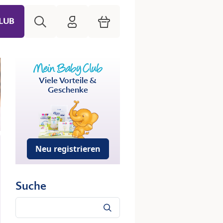
Suche
HiPP Mein Babyclub
Warenkorb
LUB
Viele Vorteile &
Geschenke
Neu registrieren
Suche
Suche