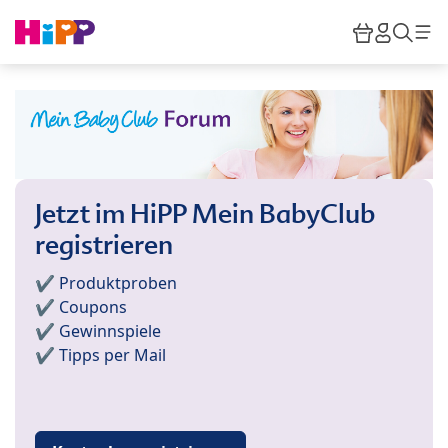
Skip to main content
Warenkor
HiPP M
Such
Jetzt im HiPP Mein BabyClub
registrieren
✔️ Produktproben
✔️ Coupons
✔️ Gewinnspiele
✔️ Tipps per Mail