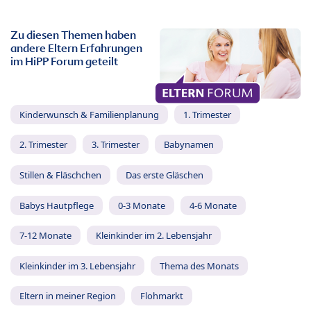
Zu diesen Themen haben
andere Eltern Erfahrungen
im HiPP Forum geteilt
Kinderwunsch & Familienplanung
1. Trimester
2. Trimester
3. Trimester
Babynamen
Stillen & Fläschchen
Das erste Gläschen
Babys Hautpflege
0-3 Monate
4-6 Monate
7-12 Monate
Kleinkinder im 2. Lebensjahr
Kleinkinder im 3. Lebensjahr
Thema des Monats
Eltern in meiner Region
Flohmarkt