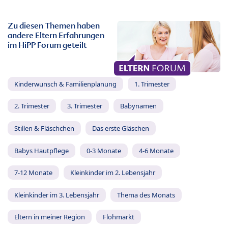
Zu diesen Themen haben
andere Eltern Erfahrungen
im HiPP Forum geteilt
Kinderwunsch & Familienplanung
1. Trimester
2. Trimester
3. Trimester
Babynamen
Stillen & Fläschchen
Das erste Gläschen
Babys Hautpflege
0-3 Monate
4-6 Monate
7-12 Monate
Kleinkinder im 2. Lebensjahr
Kleinkinder im 3. Lebensjahr
Thema des Monats
Eltern in meiner Region
Flohmarkt