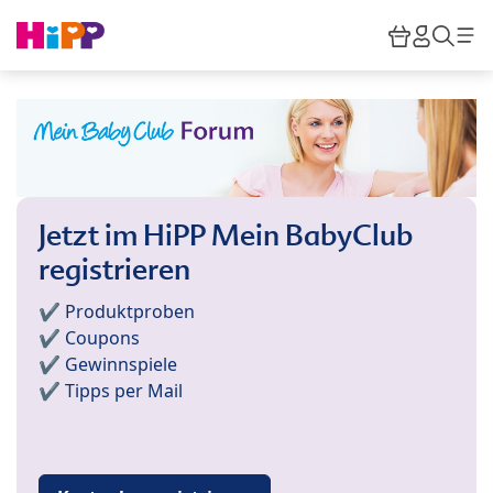
Skip to main content
Warenkor
HiPP M
Such
Jetzt im HiPP Mein BabyClub
registrieren
✔️ Produktproben
✔️ Coupons
✔️ Gewinnspiele
✔️ Tipps per Mail