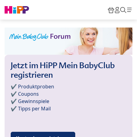
Skip to main content
Warenkor
HiPP M
Such
Jetzt im HiPP Mein BabyClub
registrieren
✔️ Produktproben
✔️ Coupons
✔️ Gewinnspiele
✔️ Tipps per Mail