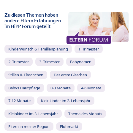
Zu diesen Themen haben
andere Eltern Erfahrungen
im HiPP Forum geteilt
Kinderwunsch & Familienplanung
1. Trimester
2. Trimester
3. Trimester
Babynamen
Stillen & Fläschchen
Das erste Gläschen
Babys Hautpflege
0-3 Monate
4-6 Monate
7-12 Monate
Kleinkinder im 2. Lebensjahr
Kleinkinder im 3. Lebensjahr
Thema des Monats
Eltern in meiner Region
Flohmarkt