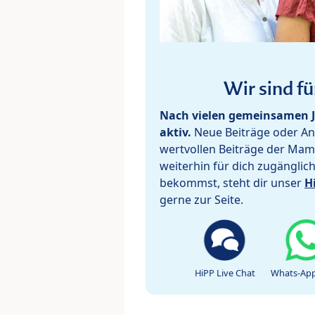
Wir sind fü
Nach vielen gemeinsamen J
aktiv.
Neue Beiträge oder Ant
wertvollen Beiträge der Mam
weiterhin für dich zugänglic
bekommst, steht dir unser
H
gerne zur Seite.
HiPP Live Chat
Whats-App