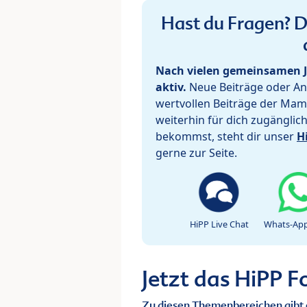
Hast du Fragen? De
Nach vielen gemeinsamen J
aktiv.
Neue Beiträge oder Ant
wertvollen Beiträge der Mam
weiterhin für dich zugänglic
bekommst, steht dir unser
H
gerne zur Seite.
HiPP Live Chat
Whats-App
Jetzt das HiPP 
Zu diesen Themenbereichen gibt 