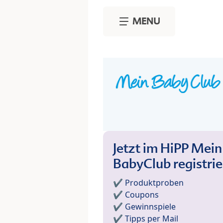
Skip to main content
MENU
Jetzt im HiPP Mein
BabyClub registri
✔️ Produktproben
✔️ Coupons
✔️ Gewinnspiele
✔️ Tipps per Mail