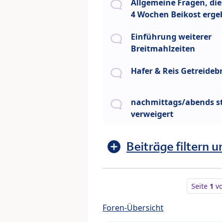
Allgemeine Fragen, die
4 Wochen Beikost erg
Einführung weiterer
Breitmahlzeiten
Hafer & Reis Getreidebr
nachmittags/abends st
verweigert
Beiträge filtern u
Seite
1
v
Foren-Übersicht