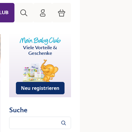
Suche
HiPP Mein Babyclub
Warenkorb
LUB
Viele Vorteile &
Geschenke
Neu registrieren
Suche
Suche