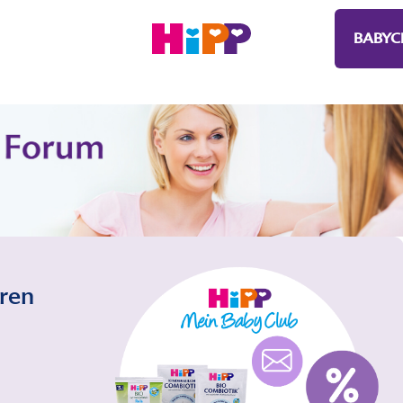
BABYC
eren