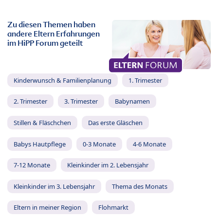
Zu diesen Themen haben
andere Eltern Erfahrungen
im HiPP Forum geteilt
Kinderwunsch & Familienplanung
1. Trimester
2. Trimester
3. Trimester
Babynamen
Stillen & Fläschchen
Das erste Gläschen
Babys Hautpflege
0-3 Monate
4-6 Monate
7-12 Monate
Kleinkinder im 2. Lebensjahr
Kleinkinder im 3. Lebensjahr
Thema des Monats
Eltern in meiner Region
Flohmarkt