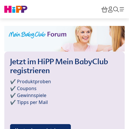
Skip to main content
Warenkor
HiPP M
Such
Jetzt im HiPP Mein BabyClub
registrieren
✔️ Produktproben
✔️ Coupons
✔️ Gewinnspiele
✔️ Tipps per Mail