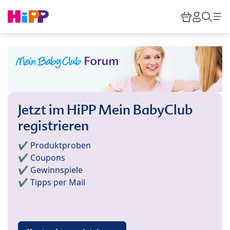
Skip to main content
Warenkor
HiPP M
Such
Jetzt im HiPP Mein BabyClub
registrieren
✔️ Produktproben
✔️ Coupons
✔️ Gewinnspiele
✔️ Tipps per Mail