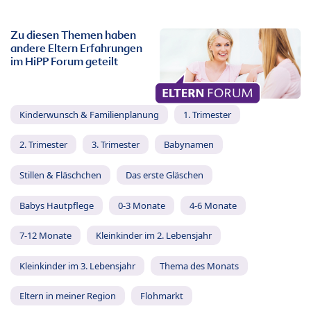
Zu diesen Themen haben
andere Eltern Erfahrungen
im HiPP Forum geteilt
Kinderwunsch & Familienplanung
1. Trimester
2. Trimester
3. Trimester
Babynamen
Stillen & Fläschchen
Das erste Gläschen
Babys Hautpflege
0-3 Monate
4-6 Monate
7-12 Monate
Kleinkinder im 2. Lebensjahr
Kleinkinder im 3. Lebensjahr
Thema des Monats
Eltern in meiner Region
Flohmarkt