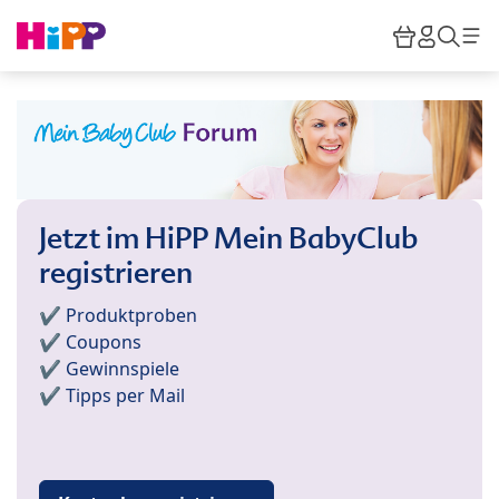
Skip to main content
Warenkor
HiPP M
Such
Jetzt im HiPP Mein BabyClub
registrieren
✔️ Produktproben
✔️ Coupons
✔️ Gewinnspiele
✔️ Tipps per Mail