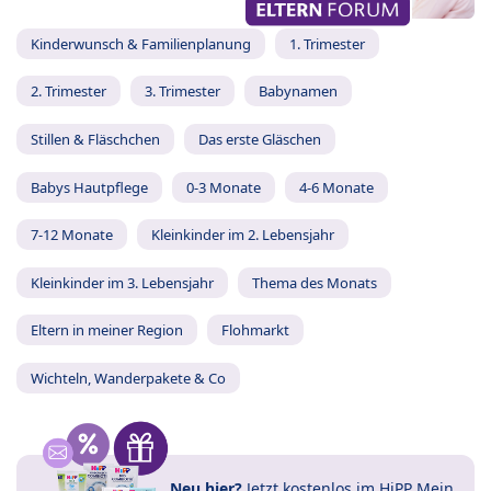
Kinderwunsch & Familienplanung
1. Trimester
2. Trimester
3. Trimester
Babynamen
Stillen & Fläschchen
Das erste Gläschen
Babys Hautpflege
0-3 Monate
4-6 Monate
7-12 Monate
Kleinkinder im 2. Lebensjahr
Kleinkinder im 3. Lebensjahr
Thema des Monats
Eltern in meiner Region
Flohmarkt
Wichteln, Wanderpakete & Co
Neu hier?
Jetzt
kostenlos im HiPP Mein