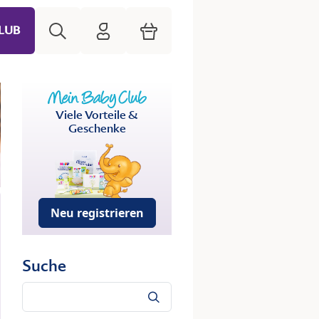
Suche
HiPP Mein Babyclub
Warenkorb
LUB
Viele Vorteile &
Geschenke
Neu registrieren
Suche
Suche