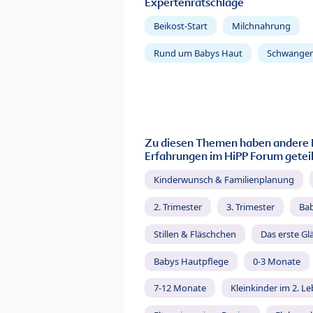
Expertenratschläge
Beikost-Start
Milchnahrung
Rund um Babys Haut
Schwanger
Zu diesen Themen haben andere 
Erfahrungen im HiPP Forum geteil
Kinderwunsch & Familienplanung
2. Trimester
3. Trimester
Ba
Stillen & Fläschchen
Das erste Gl
Babys Hautpflege
0-3 Monate
7-12 Monate
Kleinkinder im 2. L