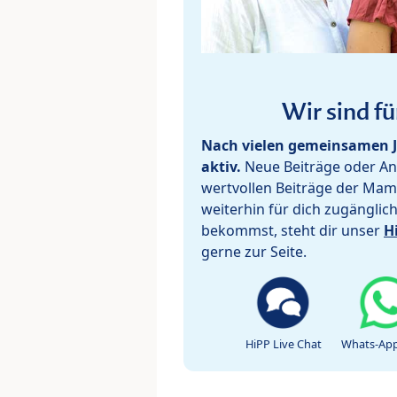
Wir sind fü
Nach vielen gemeinsamen J
aktiv.
Neue Beiträge oder Ant
wertvollen Beiträge der Mam
weiterhin für dich zugänglic
bekommst, steht dir unser
H
gerne zur Seite.
HiPP Live Chat
Whats-App