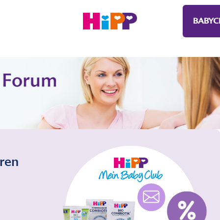
BABYC
eren