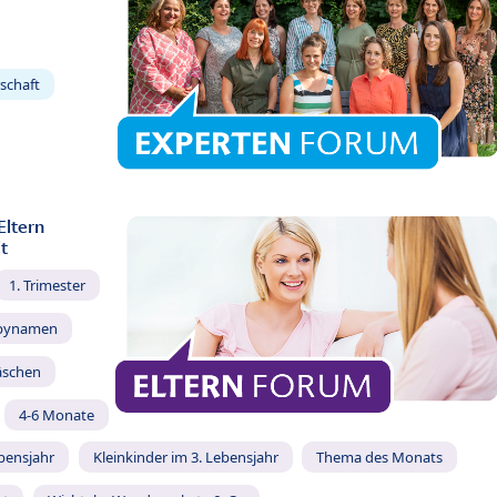
schaft
Eltern
t
1. Trimester
bynamen
äschen
4-6 Monate
ebensjahr
Kleinkinder im 3. Lebensjahr
Thema des Monats