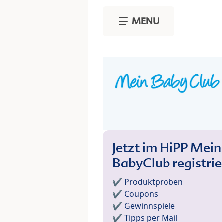
Skip to main content
MENU
Jetzt im HiPP Mein
BabyClub registri
✔️ Produktproben
✔️ Coupons
✔️ Gewinnspiele
✔️ Tipps per Mail