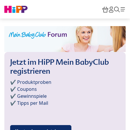
Skip to main content
Warenkor
HiPP M
Such
Jetzt im HiPP Mein BabyClub
registrieren
✔️ Produktproben
✔️ Coupons
✔️ Gewinnspiele
✔️ Tipps per Mail