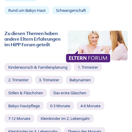
Rund um Babys Haut
Schwangerschaft
Zu diesen Themen haben
andere Eltern Erfahrungen
im HiPP Forum geteilt
Kinderwunsch & Familienplanung
1. Trimester
2. Trimester
3. Trimester
Babynamen
Stillen & Fläschchen
Das erste Gläschen
Babys Hautpflege
0-3 Monate
4-6 Monate
7-12 Monate
Kleinkinder im 2. Lebensjahr
Kleinkinder im 3. Lebensjahr
Thema des Monats