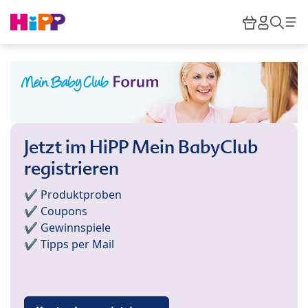
Skip to main content
Warenkor
HiPP M
Such
Jetzt im HiPP Mein BabyClub
registrieren
✔️ Produktproben
✔️ Coupons
✔️ Gewinnspiele
✔️ Tipps per Mail