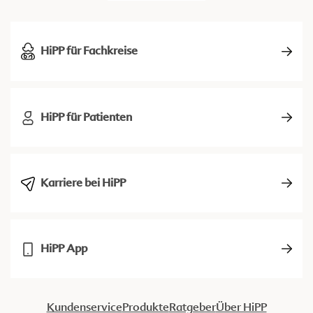
HiPP für Fachkreise
HiPP für Patienten
Karriere bei HiPP
HiPP App
Kundenservice
Produkte
Ratgeber
Über HiPP