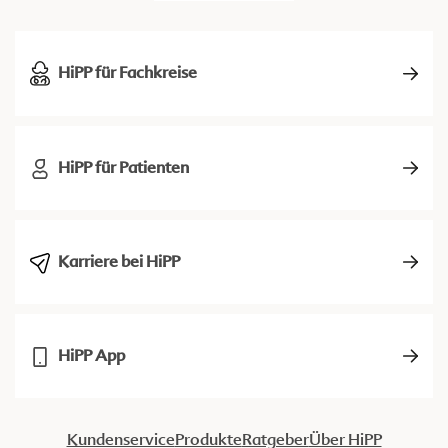
HiPP für Fachkreise
HiPP für Patienten
Karriere bei HiPP
HiPP App
Kundenservice
Produkte
Ratgeber
Über HiPP