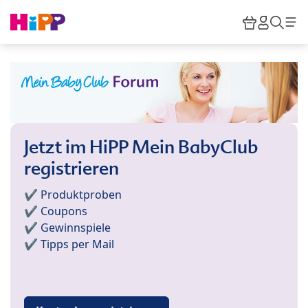
Skip to main content
Warenkor
HiPP M
Such
Jetzt im HiPP Mein BabyClub
registrieren
✔️ Produktproben
✔️ Coupons
✔️ Gewinnspiele
✔️ Tipps per Mail