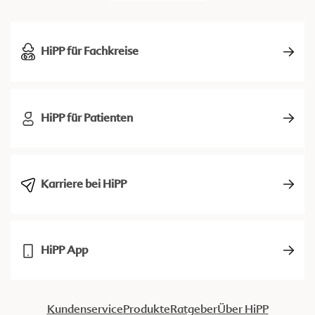
HiPP für Fachkreise
HiPP für Patienten
Karriere bei HiPP
HiPP App
Kundenservice
Produkte
Ratgeber
Über HiPP