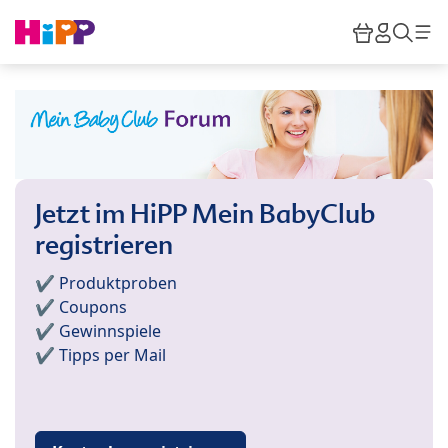
Skip to main content
Warenkor
HiPP M
Such
Jetzt im HiPP Mein BabyClub
registrieren
✔️ Produktproben
✔️ Coupons
✔️ Gewinnspiele
✔️ Tipps per Mail