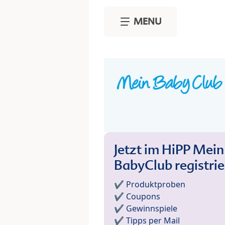
Skip to main content
MENU
Jetzt im HiPP Mein
BabyClub registri
✔️ Produktproben
✔️ Coupons
✔️ Gewinnspiele
✔️ Tipps per Mail