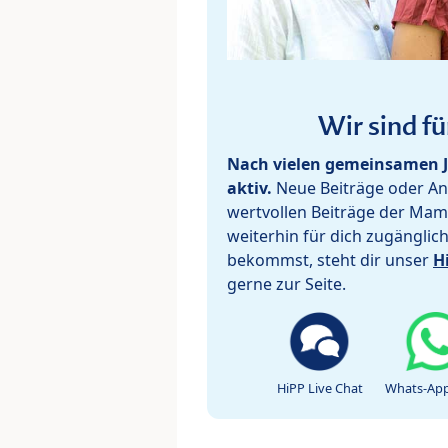
Wir sind fü
Nach vielen gemeinsamen J
aktiv.
Neue Beiträge oder Ant
wertvollen Beiträge der Mam
weiterhin für dich zugänglic
bekommst, steht dir unser
H
gerne zur Seite.
HiPP Live Chat
Whats-App