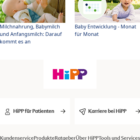
Milchnahrung, Babymilch
Baby Entwicklung - Monat
und Anfangsmilch: Darauf
für Monat
kommt es an
HiPP für Patienten
Karriere bei HiPP
Kundenservice
Produkte
Ratgeber
Über HiPP
Tools und Services