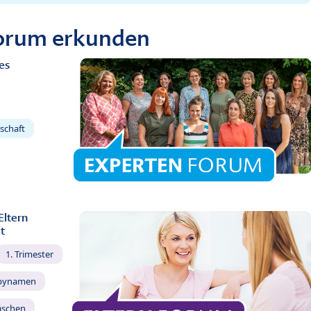
Forum erkunden
es
schaft
Eltern
t
1. Trimester
bynamen
äschen