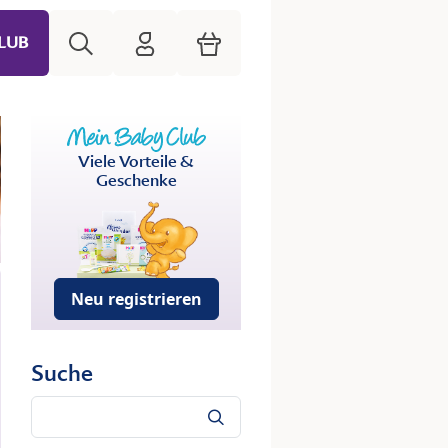
Suche
HiPP Mein Babyclub
Warenkorb
LUB
Viele Vorteile &
Geschenke
Neu registrieren
Suche
Suche