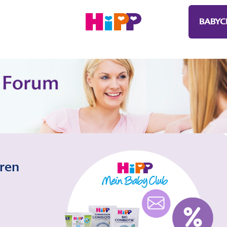
BABYC
eren