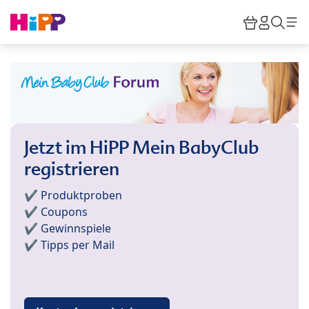
Skip to main content
Warenkor
HiPP M
Such
Jetzt im HiPP Mein BabyClub
registrieren
✔️ Produktproben
✔️ Coupons
✔️ Gewinnspiele
✔️ Tipps per Mail