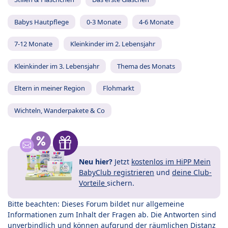
Babys Hautpflege
0-3 Monate
4-6 Monate
7-12 Monate
Kleinkinder im 2. Lebensjahr
Kleinkinder im 3. Lebensjahr
Thema des Monats
Eltern in meiner Region
Flohmarkt
Wichteln, Wanderpakete & Co
Neu hier?
Jetzt
kostenlos im HiPP Mein
BabyClub registrieren
und
deine Club-
Vorteile
sichern.
Bitte beachten: Dieses Forum bildet nur allgemeine
Informationen zum Inhalt der Fragen ab. Die Antworten sind
unverbindlich und können aufgrund der räumlichen Distanz