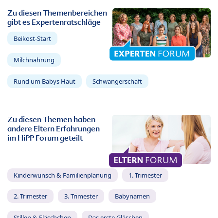
Zu diesen Themenbereichen
gibt es Expertenratschläge
Beikost-Start
Milchnahrung
Rund um Babys Haut
Schwangerschaft
Zu diesen Themen haben
andere Eltern Erfahrungen
im HiPP Forum geteilt
Kinderwunsch & Familienplanung
1. Trimester
2. Trimester
3. Trimester
Babynamen
Stillen & Fläschchen
Das erste Gläschen