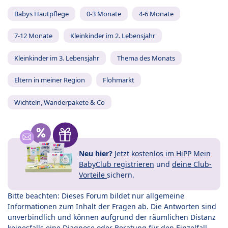
Babys Hautpflege
0-3 Monate
4-6 Monate
7-12 Monate
Kleinkinder im 2. Lebensjahr
Kleinkinder im 3. Lebensjahr
Thema des Monats
Eltern in meiner Region
Flohmarkt
Wichteln, Wanderpakete & Co
Neu hier?
Jetzt
kostenlos im HiPP Mein
BabyClub registrieren
und
deine Club-
Vorteile
sichern.
Bitte beachten: Dieses Forum bildet nur allgemeine
Informationen zum Inhalt der Fragen ab. Die Antworten sind
unverbindlich und können aufgrund der räumlichen Distanz
keinesfalls eine Diagnose oder Beratung für den Einzelfall