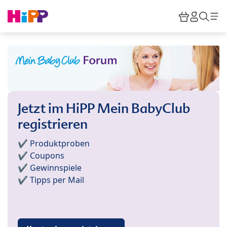
Skip to main content
Warenkor
HiPP M
Such
Jetzt im HiPP Mein BabyClub
registrieren
✔️ Produktproben
✔️ Coupons
✔️ Gewinnspiele
✔️ Tipps per Mail