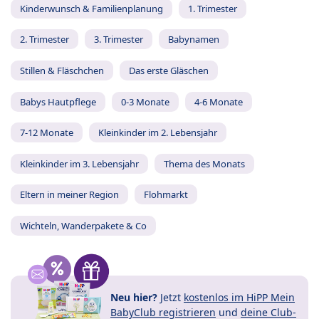
Kinderwunsch & Familienplanung
1. Trimester
2. Trimester
3. Trimester
Babynamen
Stillen & Fläschchen
Das erste Gläschen
Babys Hautpflege
0-3 Monate
4-6 Monate
7-12 Monate
Kleinkinder im 2. Lebensjahr
Kleinkinder im 3. Lebensjahr
Thema des Monats
Eltern in meiner Region
Flohmarkt
Wichteln, Wanderpakete & Co
Neu hier?
Jetzt
kostenlos im HiPP Mein
BabyClub registrieren
und
deine Club-