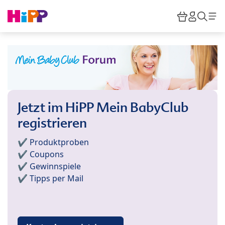
Skip to main content
Warenkor
HiPP M
Such
Jetzt im HiPP Mein BabyClub
registrieren
✔️ Produktproben
✔️ Coupons
✔️ Gewinnspiele
✔️ Tipps per Mail