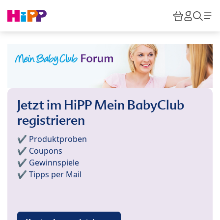
Skip to main content
Warenkor
HiPP M
Such
Jetzt im HiPP Mein BabyClub
registrieren
✔️ Produktproben
✔️ Coupons
✔️ Gewinnspiele
✔️ Tipps per Mail