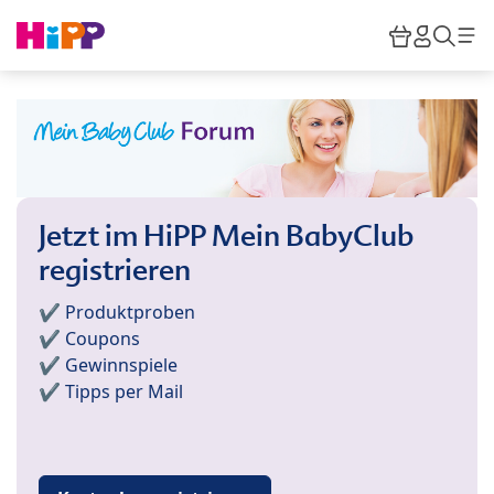
Skip to main content
Warenkor
HiPP M
Such
Jetzt im HiPP Mein BabyClub
registrieren
✔️ Produktproben
✔️ Coupons
✔️ Gewinnspiele
✔️ Tipps per Mail