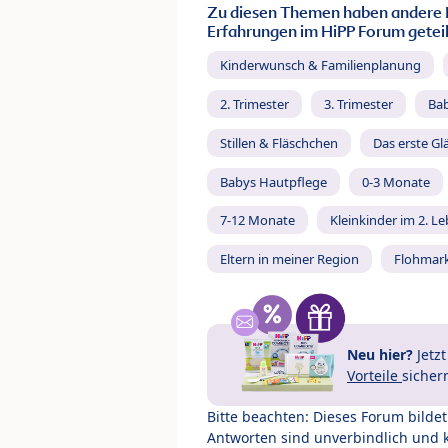
Zu diesen Themen haben andere 
Erfahrungen im HiPP Forum geteil
Kinderwunsch & Familienplanung
2. Trimester
3. Trimester
Ba
Stillen & Fläschchen
Das erste Gl
Babys Hautpflege
0-3 Monate
7-12 Monate
Kleinkinder im 2. L
Eltern in meiner Region
Flohmar
Neu hier?
Jetz
Vorteile
sicher
Bitte beachten: Dieses Forum bilde
Antworten sind unverbindlich und 