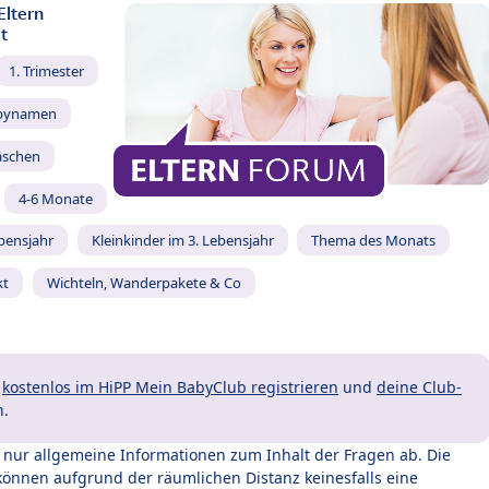
Eltern
t
1. Trimester
bynamen
äschen
4-6 Monate
ebensjahr
Kleinkinder im 3. Lebensjahr
Thema des Monats
kt
Wichteln, Wanderpakete & Co
t
kostenlos im HiPP Mein BabyClub registrieren
und
deine Club-
n.
t nur allgemeine Informationen zum Inhalt der Fragen ab. Die
können aufgrund der räumlichen Distanz keinesfalls eine