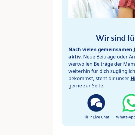
Wir sind fü
Nach vielen gemeinsamen J
aktiv.
Neue Beiträge oder Ant
wertvollen Beiträge der Mam
weiterhin für dich zugänglic
bekommst, steht dir unser
H
gerne zur Seite.
HiPP Live Chat
Whats-App