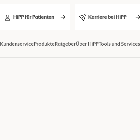
HiPP für Patienten
Karriere bei HiPP
Kundenservice
Produkte
Ratgeber
Über HiPP
Tools und Services