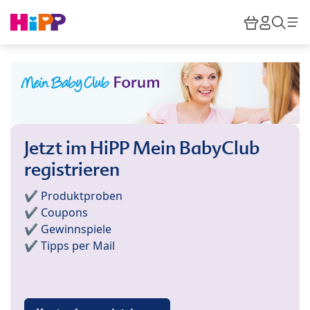
Skip to main content
Warenkor
HiPP M
Such
Jetzt im HiPP Mein BabyClub
registrieren
✔️ Produktproben
✔️ Coupons
✔️ Gewinnspiele
✔️ Tipps per Mail