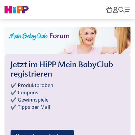
Skip to main content
Warenkor
HiPP M
Such
Jetzt im HiPP Mein BabyClub
registrieren
✔️ Produktproben
✔️ Coupons
✔️ Gewinnspiele
✔️ Tipps per Mail