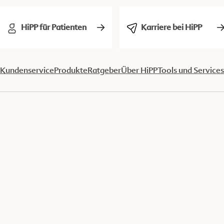
HiPP für Patienten
Karriere bei HiPP
Kundenservice
Produkte
Ratgeber
Über HiPP
Tools und Services