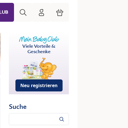
Suche
HiPP Mein Babyclub
Warenkorb
LUB
Viele Vorteile &
Geschenke
Neu registrieren
Suche
Suche