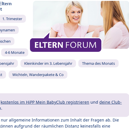
Eltern
t
1. Trimester
bynamen
äschen
4-6 Monate
ebensjahr
Kleinkinder im 3. Lebensjahr
Thema des Monats
kt
Wichteln, Wanderpakete & Co
t
kostenlos im HiPP Mein BabyClub registrieren
und
deine Club-
n.
t nur allgemeine Informationen zum Inhalt der Fragen ab. Die
können aufgrund der räumlichen Distanz keinesfalls eine