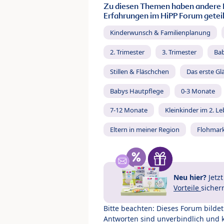
Zu diesen Themen haben andere 
Erfahrungen im HiPP Forum geteil
Kinderwunsch & Familienplanung
2. Trimester
3. Trimester
Ba
Stillen & Fläschchen
Das erste Gl
Babys Hautpflege
0-3 Monate
7-12 Monate
Kleinkinder im 2. L
Eltern in meiner Region
Flohmar
Neu hier?
Jetz
Vorteile
sicher
Bitte beachten: Dieses Forum bilde
Antworten sind unverbindlich und 