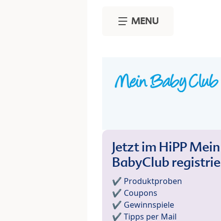
Skip to main content
MENU
Jetzt im HiPP Mein
BabyClub registri
✔️ Produktproben
✔️ Coupons
✔️ Gewinnspiele
✔️ Tipps per Mail