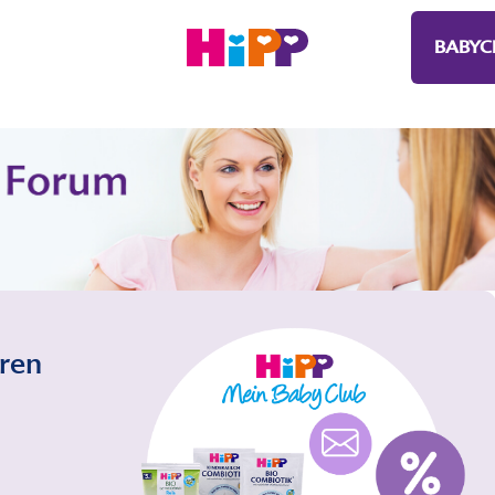
BABYC
eren