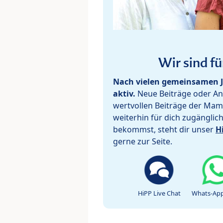
Wir sind fü
Nach vielen gemeinsamen J
aktiv.
Neue Beiträge oder Ant
wertvollen Beiträge der Mam
weiterhin für dich zugänglic
bekommst, steht dir unser
H
gerne zur Seite.
HiPP Live Chat
Whats-App