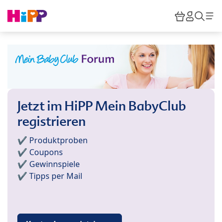
Skip to main content
Warenkor
HiPP M
Such
Jetzt im HiPP Mein BabyClub
registrieren
✔️ Produktproben
✔️ Coupons
✔️ Gewinnspiele
✔️ Tipps per Mail