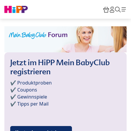
Skip to main content
Warenkor
HiPP M
Such
Jetzt im HiPP Mein BabyClub
registrieren
✔️ Produktproben
✔️ Coupons
✔️ Gewinnspiele
✔️ Tipps per Mail