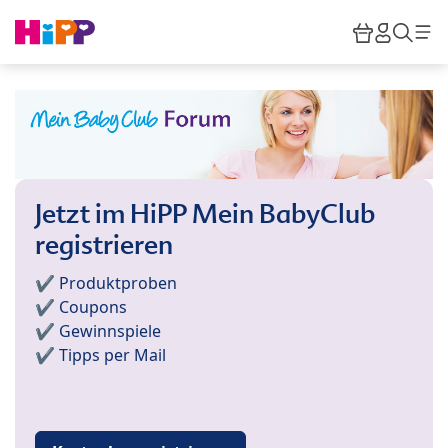
Skip to main content
Warenkor
HiPP M
Such
Jetzt im HiPP Mein BabyClub
registrieren
✔️ Produktproben
✔️ Coupons
✔️ Gewinnspiele
✔️ Tipps per Mail