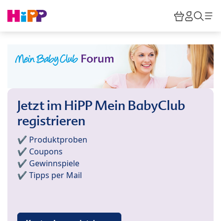
Skip to main content
Warenkor
HiPP M
Such
Jetzt im HiPP Mein BabyClub
registrieren
✔️ Produktproben
✔️ Coupons
✔️ Gewinnspiele
✔️ Tipps per Mail