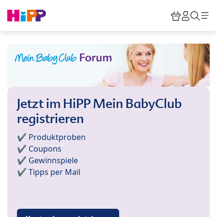
Skip to main content
Warenkor
HiPP M
Such
Jetzt im HiPP Mein BabyClub
registrieren
✔️ Produktproben
✔️ Coupons
✔️ Gewinnspiele
✔️ Tipps per Mail