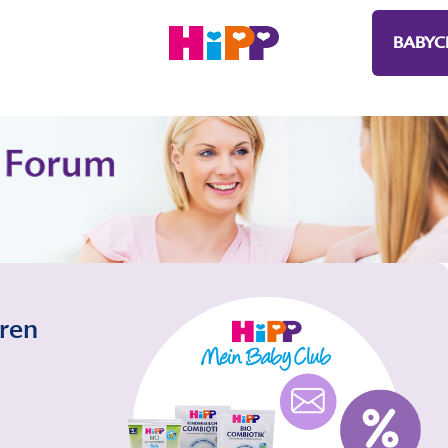
BABYC
eren