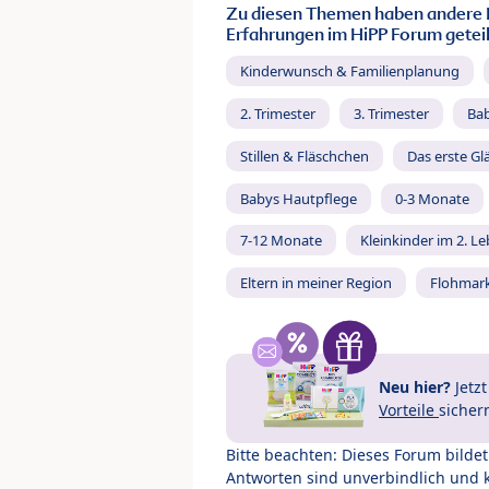
Zu diesen Themen haben andere 
Erfahrungen im HiPP Forum geteil
Kinderwunsch & Familienplanung
2. Trimester
3. Trimester
Ba
Stillen & Fläschchen
Das erste Gl
Babys Hautpflege
0-3 Monate
7-12 Monate
Kleinkinder im 2. L
Eltern in meiner Region
Flohmar
Neu hier?
Jetz
Vorteile
sicher
Bitte beachten: Dieses Forum bilde
Antworten sind unverbindlich und 