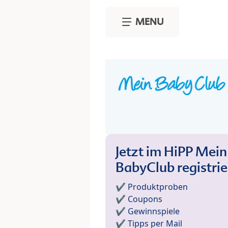
Skip to main content
MENU
Jetzt im HiPP Mein
BabyClub registri
✔️ Produktproben
✔️ Coupons
✔️ Gewinnspiele
✔️ Tipps per Mail