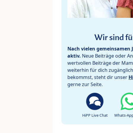
Wir sind fü
Nach vielen gemeinsamen J
aktiv.
Neue Beiträge oder Ant
wertvollen Beiträge der Mam
weiterhin für dich zugänglic
bekommst, steht dir unser
H
gerne zur Seite.
HiPP Live Chat
Whats-App