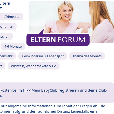
Eltern
t
1. Trimester
bynamen
äschen
4-6 Monate
ebensjahr
Kleinkinder im 3. Lebensjahr
Thema des Monats
kt
Wichteln, Wanderpakete & Co
t
kostenlos im HiPP Mein BabyClub registrieren
und
deine Club-
n.
t nur allgemeine Informationen zum Inhalt der Fragen ab. Die
können aufgrund der räumlichen Distanz keinesfalls eine