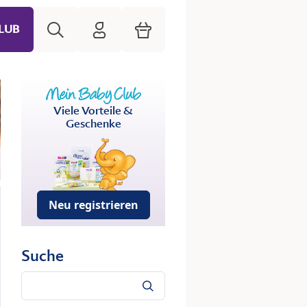
Suche
HiPP Mein Babyclub
Warenkorb
LUB
Viele Vorteile &
Geschenke
Neu registrieren
Suche
Suche