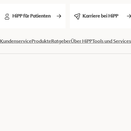
HiPP für Patienten
Karriere bei HiPP
Kundenservice
Produkte
Ratgeber
Über HiPP
Tools und Services