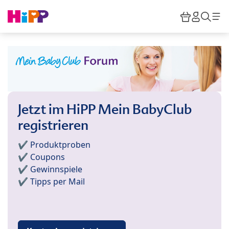
Skip to main content
Warenkor
HiPP M
Such
Jetzt im HiPP Mein BabyClub
registrieren
✔️ Produktproben
✔️ Coupons
✔️ Gewinnspiele
✔️ Tipps per Mail