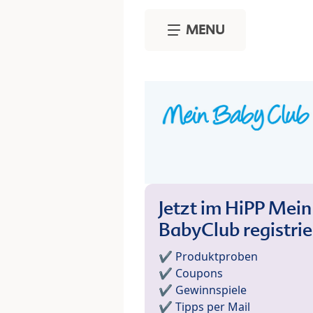
Skip to main content
MENU
Jetzt im HiPP Mein
BabyClub registri
✔️ Produktproben
✔️ Coupons
✔️ Gewinnspiele
✔️ Tipps per Mail