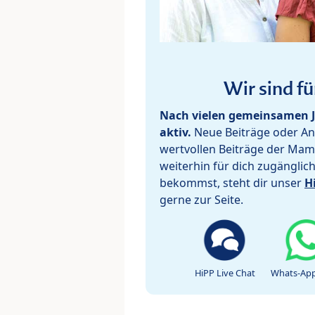
Wir sind fü
Nach vielen gemeinsamen J
aktiv.
Neue Beiträge oder Ant
wertvollen Beiträge der Mam
weiterhin für dich zugänglic
bekommst, steht dir unser
H
gerne zur Seite.
HiPP Live Chat
Whats-App