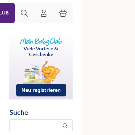
Suche
HiPP Mein Babyclub
Warenkorb
LUB
Viele Vorteile &
Geschenke
Neu registrieren
Suche
Suche