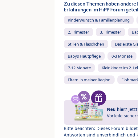
Zu diesen Themen haben andere 
Erfahrungen im HiPP Forum geteil
Kinderwunsch & Familienplanung
2. Trimester
3. Trimester
Ba
Stillen & Fläschchen
Das erste Gl
Babys Hautpflege
0-3 Monate
7-12 Monate
Kleinkinder im 2. L
Eltern in meiner Region
Flohmar
Neu hier?
Jetz
Vorteile
sicher
Bitte beachten: Dieses Forum bilde
Antworten sind unverbindlich und 