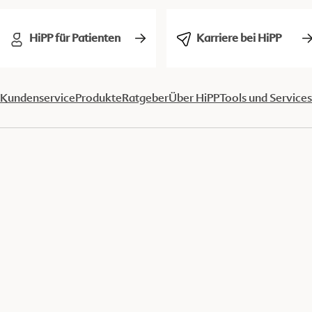
HiPP für Patienten
Karriere bei HiPP
Kundenservice
Produkte
Ratgeber
Über HiPP
Tools und Services