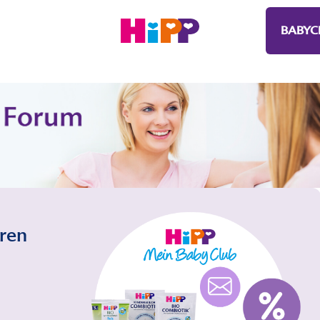
BABYC
eren