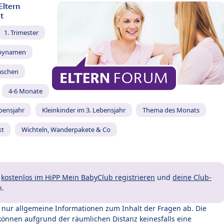
Eltern
t
1. Trimester
bynamen
äschen
4-6 Monate
ebensjahr
Kleinkinder im 3. Lebensjahr
Thema des Monats
kt
Wichteln, Wanderpakete & Co
t
kostenlos im HiPP Mein BabyClub registrieren
und
deine Club-
n.
t nur allgemeine Informationen zum Inhalt der Fragen ab. Die
können aufgrund der räumlichen Distanz keinesfalls eine