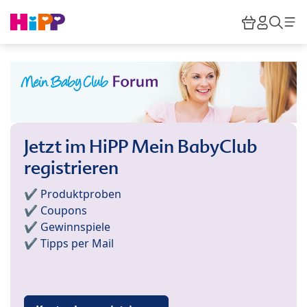
Skip to main content
Warenkor
HiPP M
Such
Jetzt im HiPP Mein BabyClub
registrieren
✔️ Produktproben
✔️ Coupons
✔️ Gewinnspiele
✔️ Tipps per Mail